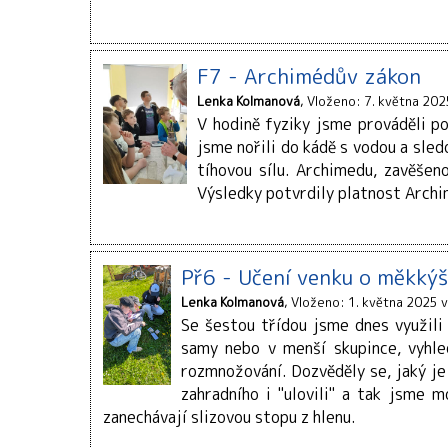
F7 - Archimédův zákon
Lenka Kolmanová
Vloženo: 7. května 202
V hodině fyziky jsme prováděli p
jsme nořili do kádě s vodou a sled
tíhovou sílu. Archimedu, zavěšen
Výsledky potvrdily platnost Arch
Př6 - Učení venku o měkkýš
Lenka Kolmanová
Vloženo: 1. května 2025 
Se šestou třídou jsme dnes využili 
samy nebo v menší skupince, vyhle
rozmnožování. Dozvěděly se, jaký je
zahradního i "ulovili" a tak jsme 
zanechávají slizovou stopu z hlenu.