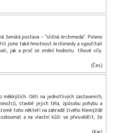
á ženská postava – "sličná Archimeda". Poleno
ěřili jsme také hmotnost Archimedy a vypočítali
vali, jak a proč se změní hodnotu tíhové síly.
(Čes)
o měkkýších. Děti na jednotlivých zastaveních,
onožců, stavbě jejich těla, způsobu pohybu a
. Kromě toho někteří na zahradě živého hlemýždě
rozkoumat a na vlastní kůži se přesvědčit, že
(Kar)