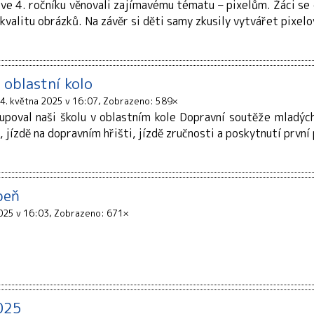
ve 4. ročníku věnovali zajímavému tématu – pixelům. Žáci se do
 kvalitu obrázků. Na závěr si děti samy zkusily vytvářet pixel
 oblastní kolo
4. května 2025 v 16:07
Zobrazeno: 589×
poval naši školu v oblastním kole Dopravní soutěže mladých 
 jízdě na dopravním hřišti, jízdě zručnosti a poskytnutí první
peň
025 v 16:03
Zobrazeno: 671×
025