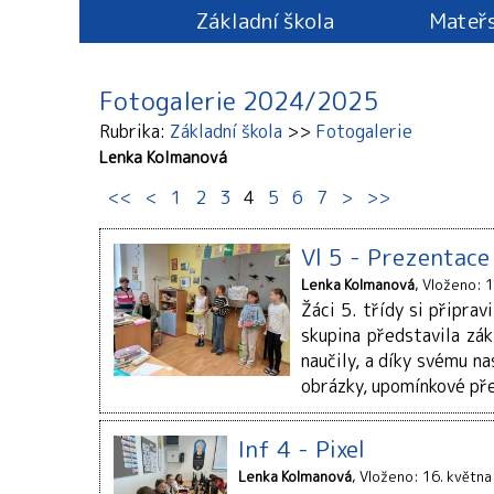
Základní škola
Mateřs
Fotogalerie 2024/2025
Rubrika
Základní škola
Fotogalerie
Lenka Kolmanová
<<
<
1
2
3
4
5
6
7
>
>>
Vl 5 - Prezentace
Lenka Kolmanová
Vloženo: 1
Žáci 5. třídy si připra
skupina představila zák
naučily, a díky svému n
obrázky, upomínkové pře
Inf 4 - Pixel
Lenka Kolmanová
Vloženo: 16. května