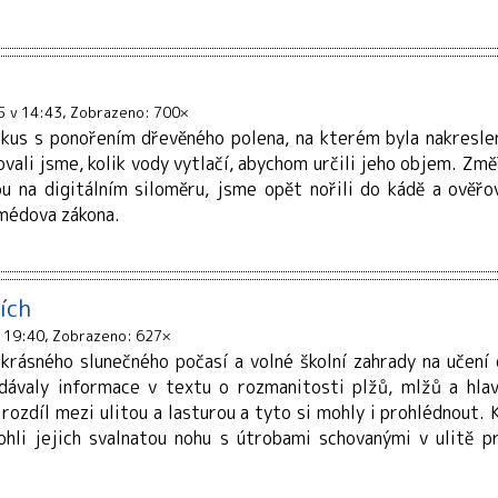
5 v 14:43
Zobrazeno: 700×
okus s ponořením dřevěného polena, na kterém byla nakreslen
ovali jsme, kolik vody vytlačí, abychom určili jeho objem. Zm
ou na digitálním siloměru, jsme opět nořili do kádě a ověřo
imédova zákona.
ích
v 19:40
Zobrazeno: 627×
krásného slunečného počasí a volné školní zahrady na učení 
dávaly informace v textu o rozmanitosti plžů, mlžů a hlav
 rozdíl mezi ulitou a lasturou a tyto si mohly i prohlédnout
mohli jejich svalnatou nohu s útrobami schovanými v ulitě p