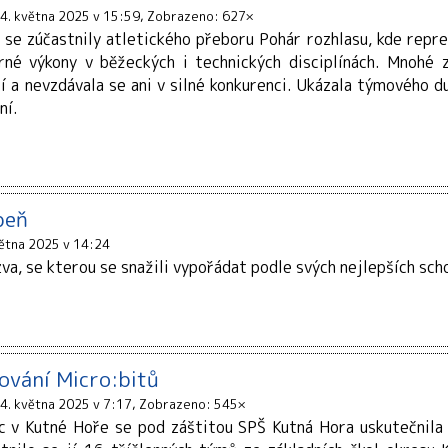
4. května 2025 v 15:59
Zobrazeno: 627×
y se zúčastnily atletického přeboru Pohár rozhlasu, kde repr
né výkony v běžeckých i technických disciplínách. Mnohé z
tí a nevzdávala se ani v silné konkurenci. Ukázala týmového
ní.
peň
větna 2025 v 14:24
a, se kterou se snažili vypořádat podle svých nejlepších schop
ování Micro:bitů
4. května 2025 v 7:17
Zobrazeno: 545×
 v Kutné Hoře se pod záštitou SPŠ Kutná Hora uskutečnila 