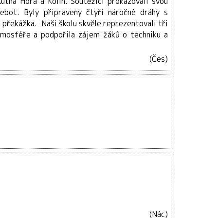
utná Hora a Kolín. Soutěžící prokazovali svou
ebot. Byly připraveny čtyři náročné dráhy s
 překážka. Naši školu skvěle reprezentovali tři
atmosféře a podpořila zájem žáků o techniku a
(Čes)
(Nác)