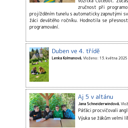
vozítka Cutebot. Zúčas
zručnost při programo
projížděním tunelu s automaticky zapnutými svě
žáci devátého ročníku. Hodnotila se přesnost
programování.
Duben ve 4. třídě
Lenka Kolmanová
Vloženo: 13. května 2025
Aj 5 v altánu
Jana Schneiderwindová
Vlo
Páťáci procvičovali angl
Výuka se žákům velmi líbi