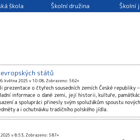
ká škola
Školní družina
Školní 
 evropských států
6. května 2025 v 10:08
Zobrazeno: 562×
vili prezentace o čtyřech sousedních zemích České republiky 
ladní informace o dané zemi, její historii, kultuře, památká
asazení a spolupráci přinesly svým spolužákům spoustu nových
dměty a i ochutnávku tradičního polského jídla.
 2025 v 8:53
Zobrazeno: 587×