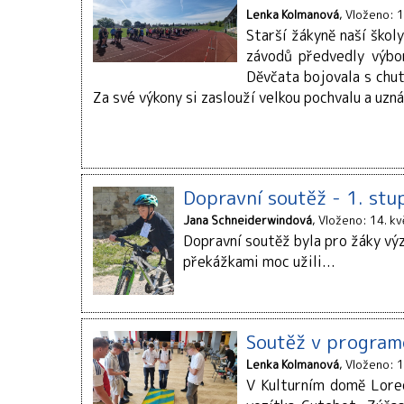
Lenka Kolmanová
Vloženo: 1
Starší žákyně naší škol
závodů předvedly výbor
Děvčata bojovala s chu
Za své výkony si zaslouží velkou pochvalu a uzná
Dopravní soutěž - 1. stu
Jana Schneiderwindová
Vloženo: 14. k
Dopravní soutěž byla pro žáky výzv
překážkami moc užili...
Soutěž v program
Lenka Kolmanová
Vloženo: 1
V Kulturním domě Lorec