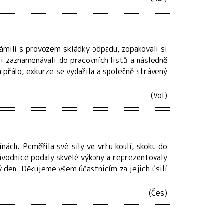
námili s provozem skládky odpadu, zopakovali si
si zaznamenávali do pracovních listů a následně
m přálo, exkurze se vydařila a společně strávený
(Vol)
ínách. Poměřila své síly ve vrhu koulí, skoku do
ávodnice podaly skvělé výkony a reprezentovaly
 den. Děkujeme všem účastnicím za jejich úsilí
(Čes)