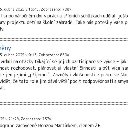
5. dubna 2025 v 16:45
Zobrazeno: 708×
si po náročném dni v práci a třídních schůzkách udělali ještě
 projektu dětí na školní zahradě. Také nás potěšily Vaše po
ly.
měny
5. dubna 2025 v 9:13
Zobrazeno: 830×
vídali na otázky týkající se jejich participace ve výuce – ja
žnost rozhodovat, plánovat si vlastní činnosti a být více s
 ne jen jejími „příjemci“. Zazněly i zkušenosti z práce ve š
 vidět, že tato role jim dává větší pocit zodpovědnosti a smys
ál.
025 v 21:28
Zobrazeno: 737×
tografie zachycené Honzou Martínkem, členem ŽP.