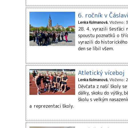
6. ročník v Čáslav
Lenka Kolmanová
Vloženo: 3
28. 4. vyrazili šesťáci
spoustu poznatků o tříd
vyrazili do historickéh
den se líbil všem.
Atletický víceboj
Lenka Kolmanová
Vloženo: 2
Děvčata z naší školy se 
dálky, skoku do výšky,
školu s velkým nasazení
a reprezentaci školy.