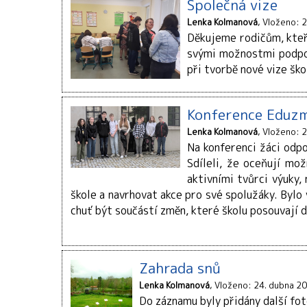
Společná vize
Lenka Kolmanová
Vloženo: 2
Děkujeme rodičům, kteří 
svými možnostmi podpory
při tvorbě nové vize ško
Konference Eduz
Lenka Kolmanová
Vloženo: 2
Na konferenci žáci odpo
Sdíleli, že oceňují mo
aktivními tvůrci výuky,
škole a navrhovat akce pro své spolužáky. Bylo
chuť být součástí změn, které školu posouvají d
Zahrada snů
Lenka Kolmanová
Vloženo: 24. dubna 2
Do záznamu byly přidány další fo