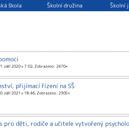
ká škola
Školní družina
Školní 
pomoci
1. září 2020 v 7:02
Zobrazeno: 2470×
tví, přijímací řízení na SŠ
0. září 2021 v 18:46
Zobrazeno: 2305×
s pro děti, rodiče a učitele vytvořený psychol