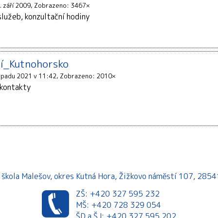
. září 2009
Zobrazeno: 3467×
lužeb, konzultační hodiny
ví_Kutnohorsko
topadu 2021 v 11:42
Zobrazeno: 2010×
 kontakty
á škola Malešov, okres Kutná Hora, Žižkovo náměstí 107, 28
ZŠ: +420 327 595 232
MŠ: +420 728 329 054
ŠD a ŠJ: +420 327 595 202