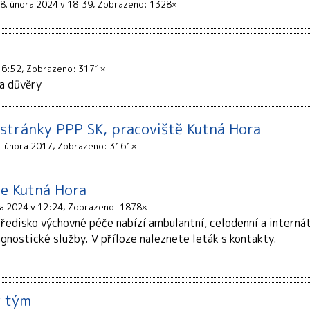
8. února 2024 v 18:39
Zobrazeno: 1328×
16:52
Zobrazeno: 3171×
a důvěry
stránky PPP SK, pracoviště Kutná Hora
. února 2017
Zobrazeno: 3161×
če Kutná Hora
na 2024 v 12:24
Zobrazeno: 1878×
edisko výchovné péče nabízí ambulantní, celodenní a internát
gnostické služby. V příloze naleznete leták s kontakty.
ý tým