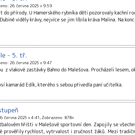
ženo: 26. června 2025 v 9:59
let do přírody. U Hamerského rybníka děti pozorovaly kachní r
Dubině viděly krávy, nejvíce se jim líbila kráva Malina. Na kon
e - 5. tř.
ženo: 26. června 2025 v 9:47
ou z vlakové zastávky Bahno do Malešova. Procházeli lesem, oko
sí kamarád Edík, kterého s sebou přivedla paní učitelka.
stupeň
6. června 2025 v 4:41
Zobrazeno: 878×
tbalovém hřišti v Malešově sportovní den. Zapojily se všechny
ré prověřily rychlost, vytrvalost i zručnost žáků. Mezi tradič