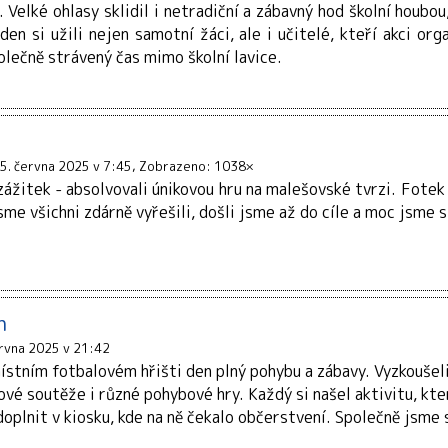
 Velké ohlasy sklidil i netradiční a zábavný hod školní houbou
n si užili nejen samotní žáci, ale i učitelé, kteří akci orga
lečně strávený čas mimo školní lavice.
5. června 2025 v 7:45
Zobrazeno: 1038×
ážitek - absolvovali únikovou hru na malešovské tvrzi. Fotek
sme všichni zdárně vyřešili, došli jsme až do cíle a moc jsme si
n
ervna 2025 v 21:42
ístním fotbalovém hřišti den plný pohybu a zábavy. Vyzkoušeli 
é soutěže i různé pohybové hry. Každý si našel aktivitu, která
oplnit v kiosku, kde na ně čekalo občerstvení. Společně jsme s