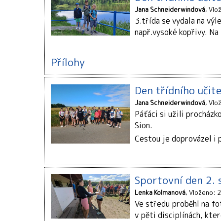
Jana Schneiderwindová
Vlo
3.třída se vydala na vý
např.vysoké kopřivy. Na 
Přílohy
Den třídního učitel
Jana Schneiderwindová
Vlo
Páťáci si užili procházk
Sion.
Cestou je doprovázel i p
Sportovní den 2. 
Lenka Kolmanová
Vloženo: 2
Ve středu proběhl na fo
v pěti disciplínách, kte