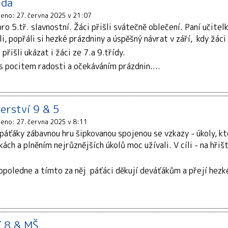
ída
ženo: 27. června 2025 v 21:07
pro 5.tř. slavnostní. Žáci přišli svátečně oblečení. Paní učite
li, popřáli si hezké prázdniny a úspěšný návrat v září, kdy žáci
řišli ukázat i žáci ze 7.a 9.třídy.
s pocitem radosti a očekáváním prázdnin....
erství 9 & 5
ženo: 27. června 2025 v 8:11
o páťáky zábavnou hru šipkovanou spojenou se vzkazy - úkoly, kte
ách a plněním nejrůznějších úkolů moc užívali. V cíli - na hřišt
opoledne a tímto za něj páťáci děkují deváťákům a přejí hezk
í 8 & MŠ