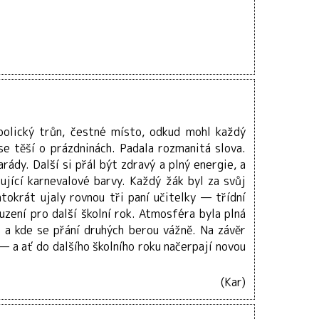
bolický trůn, čestné místo, odkud mohl každý
se těší o prázdninách. Padala rozmanitá slova.
rády. Další si přál být zdravý a plný energie, a
sující karnevalové barvy. Každý žák byl za svůj
okrát ujaly rovnou tři paní učitelky — třídní
uzení pro další školní rok. Atmosféra byla plná
o a kde se přání druhých berou vážně. Na závěr
 — a ať do dalšího školního roku načerpají novou
(Kar)