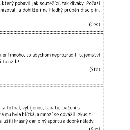
, který pobavil jak soutěžící, tak diváky. Počasí
nizovali a dohlíželi na hladký průběh disciplín.
(Čes)
 není mnoho, to abychom neprozradili tajemství
 to užili!
(Šte)
si fotbal, vybíjenou, tabatu, cvičení s
 mu byla blízká, a mnozí se odvážili zkusit i
i užili krásný den plný sportu a dobré nálady.
(Kap)