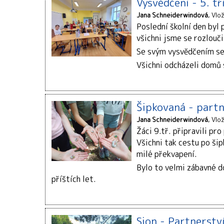
Vysvědčení - 5. tř
Jana Schneiderwindová
Vlo
Poslední školní den byl 
všichni jsme se rozlouči
Se svým vysvědčením se p
Všichni odcházeli domů 
Šipkovaná - partn
Jana Schneiderwindová
Vlo
Žáci 9.tř. připravili pr
Všichni tak cestu po šipk
milé překvapení.
Bylo to velmi zábavné d
příštích let.
Sion - Partnerstv