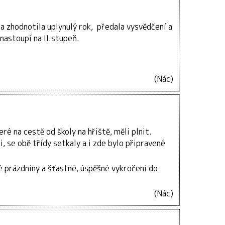
lka zhodnotila uplynulý rok, předala vysvědčení a
 nastoupí na II.stupeň.
(Nác)
ré na cestě od školy na hřiště, měli plnit.
i, se obě třídy setkaly a i zde bylo připravené
é prázdniny a šťastné, úspěšné vykročení do
(Nác)