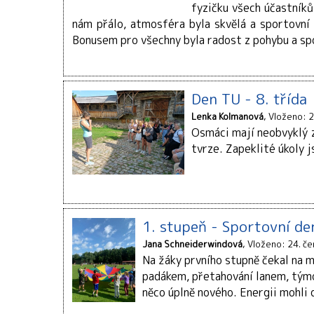
fyzičku všech účastníků.
nám přálo, atmosféra byla skvělá a sportovní de
Bonusem pro všechny byla radost z pohybu a spo
Den TU - 8. třída
Lenka Kolmanová
Vloženo: 2
Osmáci mají neobvyklý z
tvrze. Zapeklité úkoly j
1. stupeň - Sportovní de
Jana Schneiderwindová
Vloženo: 24. č
Na žáky prvního stupně čekal na m
padákem, přetahování lanem, týmov
něco úplně nového. Energii mohli d