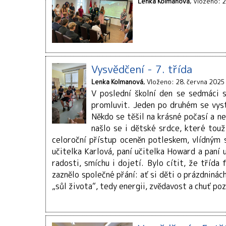
Lenka Kolmanová
Vloženo: 2
Vysvědčení - 7. třída
Lenka Kolmanová
Vloženo: 28. června 2025
V poslední školní den se sedmáci s
promluvit. Jeden po druhém se vystř
Někdo se těšil na krásné počasí a ne
našlo se i dětské srdce, které touží
celoroční přístup oceněn potleskem, vlídným 
učitelka Karlová, paní učitelka Howard a paní 
radosti, smíchu i dojetí. Bylo cítit, že tříd
zaznělo společné přání: ať si děti o prázdninác
„sůl života“, tedy energii, zvědavost a chuť po