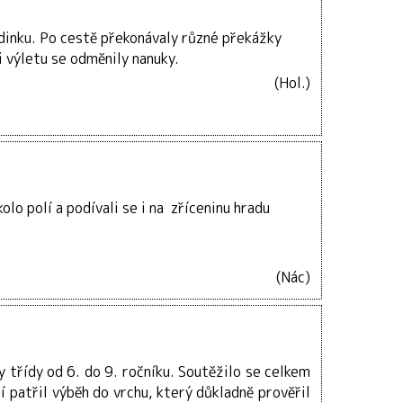
odinku. Po cestě překonávaly různé překážky
ci výletu se odměnily nanuky.
(Hol.)
lo polí a podívali se i na zříceninu hradu
(Nác)
 třídy od 6. do 9. ročníku. Soutěžilo se celkem
ní patřil výběh do vrchu, který důkladně prověřil