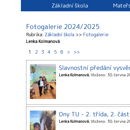
Základní škola
Mateřs
Fotogalerie 2024/2025
Rubrika
Základní škola
Fotogalerie
Lenka Kolmanová
1
2
3
4
5
6
>
>>
Slavnostní předání vysvěd
Lenka Kolmanová
Vloženo: 30. června 2
Dny TU - 2. třída, 2. část
Lenka Kolmanová
Vloženo: 30. června 2