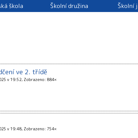
ká škola
Školní družina
Školní 
čení ve 2. třídě
025 v 19:52
Zobrazeno: 884×
025 v 19:48
Zobrazeno: 754×