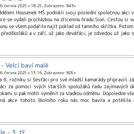
6. června 2025 v 18:25
Zobrazeno: 843×
oddělení Housenek MŠ podnikli svoji poslední společnou akci v
ruce se vydali procházkou na zříceninu hradu Sion. Cestou si 
ionu se všem podařilo najít poklad od tamního skřítka. Potom 
předškoláků a v září, už jako deváťáci, je odvedou už jako s
- Velcí baví malé
6. června 2025 v 13:16
Zobrazeno: 805×
a 6. ročníku si šesťáci pro své mladší kamarády připravili z
eťáci za pomoci svých starších spolužáků řadu zajímavých ú
epkami si pak mohli vyměnit za sladkou odměnu. Dopoledne vše
čná akce tohoto školního roku nás moc bavila a potěšil
e - 3. tř.