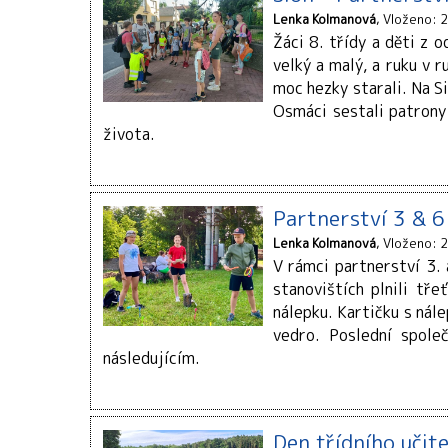
Lenka Kolmanová
Vloženo: 2
Žáci 8. třídy a děti z 
velký a malý, a ruku v 
moc hezky starali. Na S
Osmáci sestali patrony 
života.
Partnerství 3 & 6 
Lenka Kolmanová
Vloženo: 2
V rámci partnerství 3. 
stanovištích plnili tř
nálepku. Kartičku s nál
vedro. Poslední spole
následujícím.
Den třídního učitel