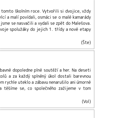
 tomto školním roce. Vytvořili si dvojice, vždy
velcí a malí povídali, osmáci se o malé kamarády
jsme se nasvačili a vydali se zpět do Malešova.
voje spolužáky do jejich 1. třídy a nové etapy
(Šte)
ábavné dopoledne plné soutěží a her. Na deseti
kolů a za každý splněný úkol dostali barevnou
m rychle uteklo a zábavu nenarušilo ani úmorné
a a těšíme se, co společného zažijeme v tom
(Vol)