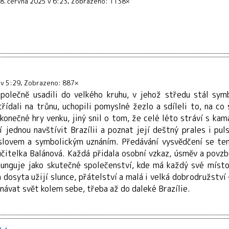
8. června 2025 v 6:23
Zobrazeno: 1138×
 v 5:29
Zobrazeno: 887×
polečně usadili do velkého kruhu, v jehož středu stál sym
ídali na trůnu, uchopili pomyslné žezlo a sdíleli to, na co 
konečné hry venku, jiný snil o tom, že celé léto stráví s kama
 jednou navštívit Brazílii a poznat její deštný prales i pul
slovem a symbolickým uznáním. Předávání vysvědčení se tent
učitelka Balánová. Každá přidala osobní vzkaz, úsměv a povzb
a funguje jako skutečné společenství, kde má každý své míst
h dosyta užijí slunce, přátelství a malá i velká dobrodružství
znávat svět kolem sebe, třeba až do daleké Brazílie.