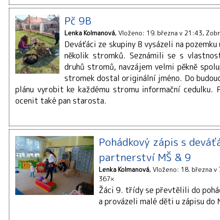
Pč 9B
Lenka Kolmanová
Vloženo: 19. března v 21:43
Zobr
Deváťáci ze skupiny B vysázeli na pozemku
několik stromků. Seznámili se s vlastnos
druhů stromů, navzájem velmi pěkně spolu
stromek dostal originální jméno. Do budou
plánu vyrobit ke každému stromu informační cedulku. P
ocenit také pan starosta.
Pohádkový zápis s deváť
partnerství MŠ & 9
Lenka Kolmanová
Vloženo: 18. března v
367×
Žáci 9. třídy se převtělili do poh
a provázeli malé děti u zápisu do 