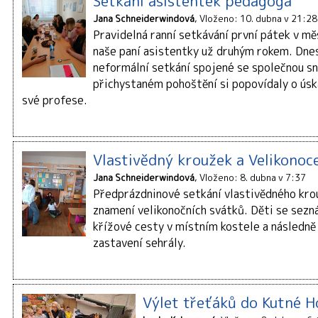
Setkání asistentek pedagoga
Jana Schneiderwindová
Vloženo: 10. dubna v 21:28
Pravidelná ranní setkávání první pátek v mě
naše paní asistentky už druhým rokem. Dnes
neformální setkání spojené se společnou sní
přichystaném pohoštění si popovídaly o úsk
své profese.
Vlastivědný kroužek a Velikonoc
Jana Schneiderwindová
Vloženo: 8. dubna v 7:37
Předprázdninové setkání vlastivědného kro
znamení velikonočních svátků. Děti se sezná
křížové cesty v místním kostele a následně
zastavení sehrály.
Výlet třeťáků do Kutné H