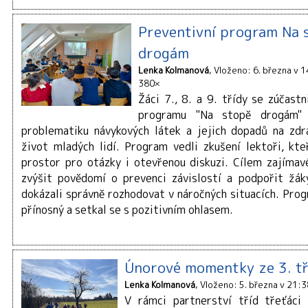
Preventivní program Na 
drogám
Lenka Kolmanová
Vloženo: 6. března v 
380×
Žáci 7., 8. a 9. třídy se zúčastn
programu "Na stopě drogám"
problematiku návykových látek a jejich dopadů na zdr
život mladých lidí. Program vedli zkušení lektoři, kte
prostor pro otázky i otevřenou diskuzi. Cílem zajímav
zvýšit povědomí o prevenci závislostí a podpořit žá
dokázali správně rozhodovat v náročných situacích. Prog
přínosný a setkal se s pozitivním ohlasem.
Únorové momentky ze 3. tř
Lenka Kolmanová
Vloženo: 5. března v 21:3
V rámci partnerství tříd třeťáci