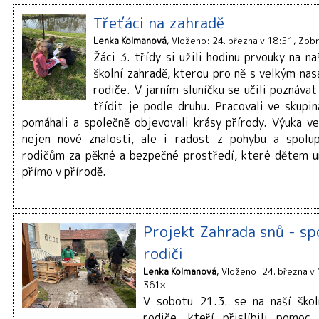
Třeťáci na zahradě
Lenka Kolmanová
Vloženo: 24. března v 18:51
Zobr
Žáci 3. třídy si užili hodinu prvouky na n
školní zahradě, kterou pro ně s velkým nas
rodiče. V jarním sluníčku se učili poznávat
třídit je podle druhu. Pracovali ve skupi
pomáhali a společně objevovali krásy přírody. Výuka ve
nejen nové znalosti, ale i radost z pohybu a spolu
rodičům za pěkné a bezpečné prostředí, které dětem 
přímo v přírodě.
Projekt Zahrada snů - sp
rodiči
Lenka Kolmanová
Vloženo: 24. března v
361×
V sobotu 21.3. se na naší škol
rodiče, kteří přislíbili pomoc