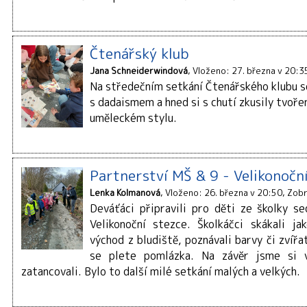
Čtenářský klub
Jana Schneiderwindová
Vloženo: 27. března v 20:3
Na středečním setkání Čtenářského klubu s
s dadaismem a hned si s chutí zkusily tvoře
uměleckém stylu.
Partnerství MŠ & 9 - Velikonočn
Lenka Kolmanová
Vloženo: 26. března v 20:50
Zobr
Deváťáci připravili pro děti ze školky s
Velikonoční stezce. Školkáčci skákali jak
východ z bludiště, poznávali barvy či zvířat
se plete pomlázka. Na závěr jsme si v
zatancovali. Bylo to další milé setkání malých a velkých.