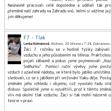
Neúnavně pracovali celé dopoledne a udělali tak prv
přeměně naší zahrady na Zahradu snů. Velmi si vážíme je
jim děkujeme!
F7 - Tlak
Lenka Kolmanová
Vloženo: 20. března v 7:24
Zobrazeno:
Žáci 7. ročníku se v hodině fyziky zabýval
vzduchu a jeho působením na tělesa. Praktickou
pojali zábavně a pokus jsme pojmenovali „Kou
Sněhurku“. Pomocí ruční vývěvy jsme postu
vzduch z uzavřené nádoby, ve které bylo jablko umístěno
sledovali, co se s jablkem při snižování tlaku děje. Post
změnám jeho vzhledu i objemu, což vyvolalo řadu otá
diskusi. Společně jsme si vysvětlili, proč k těmto změn
vliv má okolní tlak vzduchu. Žáci si tak mohli názorně 
teorie v praxi.