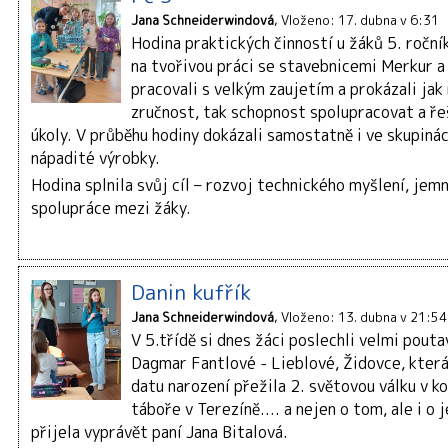
Jana Schneiderwindová
Vloženo: 17. dubna v 6:31
Hodina praktických činností u žáků 5. ročn
na tvořivou práci se stavebnicemi Merkur a
pracovali s velkým zaujetím a prokázali jak
zručnost, tak schopnost spolupracovat a ře
úkoly. V průběhu hodiny dokázali samostatně i ve skupiná
nápadité výrobky.
Hodina splnila svůj cíl – rozvoj technického myšlení, jem
spolupráce mezi žáky.
Danin kufřík
Jana Schneiderwindová
Vloženo: 13. dubna v 21:54
V 5.třídě si dnes žáci poslechli velmi pouta
Dagmar Fantlové - Lieblové, Židovce, která
datu narození přežila 2. světovou válku v 
táboře v Terezíně.... a nejen o tom, ale i o
přijela vyprávět paní Jana Bitalová.