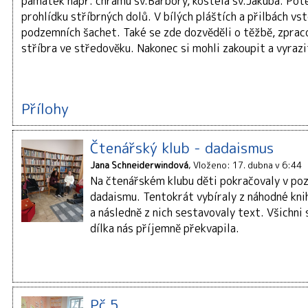
památek např. chrámu sv.Barbory, kostela sv.Jakuba. Pot
prohlídku stříbrných dolů. V bílých pláštích a přilbách vst
podzemních šachet. Také se zde dozvěděli o těžbě, zpraco
stříbra ve středověku. Nakonec si mohli zakoupit a vyrazi
Přílohy
Čtenářský klub - dadaismus
Jana Schneiderwindová
Vloženo: 17. dubna v 6:44
Na čtenářském klubu děti pokračovaly v po
dadaismu. Tentokrát vybíraly z náhodné kni
a následně z nich sestavovaly text. Všichni 
dílka nás příjemně překvapila.
Pč 5