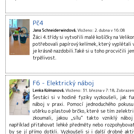
Pč4
Jana Schneiderwindová
Vloženo: 2. dubna v 16:08
Žáci 4.třídy si vytvořili malé košíčky na Velik
potřebovali papírový kelímek, který vyplétali 
je krásně nazdobili.Také si u toho procvičili j
trpělivost.
F6 - Elektrický náboj
Lenka Kolmanová
Vloženo: 31. března v 7:18
Zobrazen
Šestáci si v hodině fyziky vyzkoušeli, jak f
náboj v praxi. Pomocí jednoduchého pokusu 
utěrku o plastové brčko, které se tím zelektr
zkoumali, jakou „sílu“ takto vzniklý nábo
například přitahovat lehké předměty nebo rozpohybovat
by se jí přímo dotkli. Vyzkoušeli si i další drobné akti