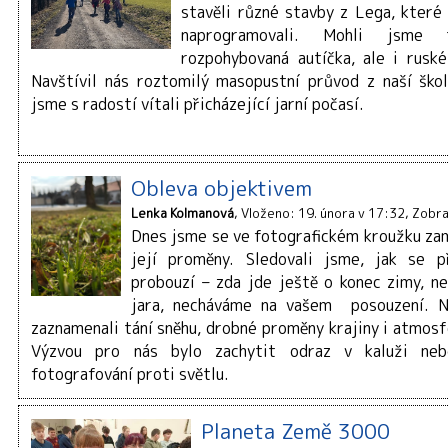
stavěli různé stavby z Lega, které
naprogramovali. Mohli jsme 
rozpohybovaná autíčka, ale i ruské
Navštívil nás roztomilý masopustní průvod z naší ško
jsme s radostí vítali přicházející jarní počasí.
Obleva objektivem
Lenka Kolmanová
Vloženo: 19. února v 17:32
Zobra
Dnes jsme se ve fotografickém kroužku zam
její proměny. Sledovali jsme, jak se p
probouzí – zda jde ještě o konec zimy, n
jara, necháváme na vašem posouzení. N
zaznamenali tání sněhu, drobné proměny krajiny i atmosfé
Výzvou pro nás bylo zachytit odraz v kaluži neb
fotografování proti světlu.
Planeta Země 3000