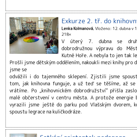
Exkurze 2. tř. do knihovn
Lenka Kolmanová
Vloženo: 12. dubna v 
218×
V úterý 7. dubna se druh
dobrodružnou výpravu do Měst
Kutné Hoře. A nebyla to jen tak l
Prošli jsme dětským oddělením, nakoukli mezi knihy pro 
jsme se
odvážili i do tajemného sklepení. Zjistili jsme spous
tom, jak knihovna funguje, a už teď se těšíme, až s
vrátíme. Po „knihovnickém dobrodružství“ přišla zas
malé občerstvení v centru města. A protože energie 
vyrazili jsme ještě do parku pod Vlašským dvorem, k
spoustu legrace na kuličkodráze.