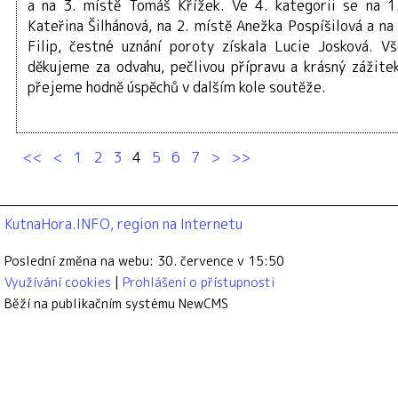
a na 3. místě Tomáš Křížek. Ve 4. kategorii se na 1
Kateřina Šilhánová, na 2. místě Anežka Pospíšilová a na
Filip, čestné uznání poroty získala Lucie Josková. 
děkujeme za odvahu, pečlivou přípravu a krásný zážite
přejeme hodně úspěchů v dalším kole soutěže.
<<
<
1
2
3
4
5
6
7
>
>>
KutnaHora.INFO, region na Internetu
Poslední změna na webu: 30. července v 15:50
Využívání cookies
Prohlášení o přístupnosti
Běží na publikačním systému
NewCMS