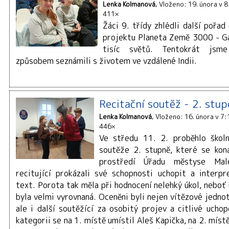
Lenka Kolmanová
Vloženo: 19. února v 
411×
Žáci 9. třídy zhlédli další pořa
projektu Planeta Země 3000 - Ga
tisíc světů. Tentokrát jsm
způsobem seznámili s životem ve vzdálené Indii.
Recitační soutěž - 2. stu
Lenka Kolmanová
Vloženo: 16. února v 7:
446×
Ve středu 11. 2. proběhlo školn
soutěže 2. stupně, které se kon
prostředí Úřadu městyse Mal
recitující prokázali své schopnosti uchopit a interp
text. Porota tak měla při hodnocení nelehký úkol, neboť
byla velmi vyrovnaná. Oceněni byli nejen vítězové jednot
ale i další soutěžící za osobitý projev a citlivé uchop
kategorii se na 1. místě umístil Aleš Kapička, na 2. mís