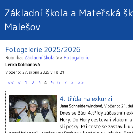
Základní škola a Mateřská šk
Malešov
Fotogalerie 2025/2026
Rubrika
Základní škola
Fotogalerie
Lenka Kolmanová
Vloženo: 27. srpna 2025 v 18:21
<<
<
1
2
3
4
5
6
7
>
>>
4. třída na exkurzi
Jana Schneiderwindová
Vloženo: 21. du
Dnes se žáci 4.třídy zúčastnili e
Hory. Do Hory cestovali vlakem a
šli pěšky. Při cestě se zastavili 