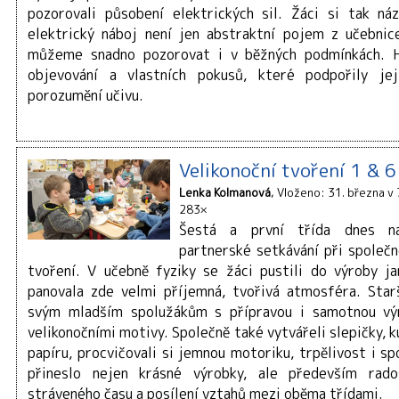
pozorovali působení elektrických sil. Žáci si tak náz
elektrický náboj není jen abstraktní pojem z učebnice
můžeme snadno pozorovat i v běžných podmínkách. H
objevování a vlastních pokusů, které podpořily jej
porozumění učivu.
Velikonoční tvoření 1 & 6
Lenka Kolmanová
Vloženo: 31. března v
283×
Šestá a první třída dnes n
partnerské setkávání při společ
tvoření. V učebně fyziky se žáci pustili do výroby ja
panovala zde velmi příjemná, tvořivá atmosféra. Star
svým mladším spolužákům s přípravou i samotnou vý
velikonočními motivy. Společně také vytvářeli slepičky, ku
papíru, procvičovali si jemnou motoriku, trpělivost i sp
přineslo nejen krásné výrobky, ale především rad
stráveného času a posílení vztahů mezi oběma třídami.