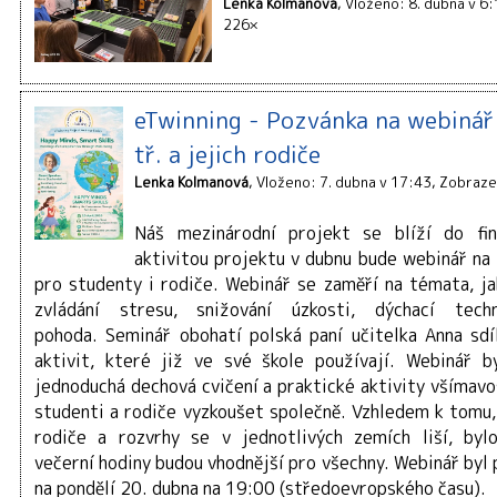
Lenka Kolmanová
Vloženo: 8. dubna v 6
226×
eTwinning - Pozvánka na webinář
tř. a jejich rodiče
Lenka Kolmanová
Vloženo: 7. dubna v 17:43
Zobraze
Náš mezinárodní projekt se blíží do fin
aktivitou projektu v dubnu bude webinář na
pro studenty i rodiče. Webinář se zaměří na témata, ja
zvládání stresu, snižování úzkosti, dýchací tech
pohoda. Seminář obohatí polská paní učitelka Anna sd
aktivit, které již ve své škole používají. Webinář 
jednoduchá dechová cvičení a praktické aktivity všímavo
studenti a rodiče vyzkoušet společně. Vzhledem k tomu, 
rodiče a rozvrhy se v jednotlivých zemích liší, byl
večerní hodiny budou vhodnější pro všechny. Webinář byl
na pondělí 20. dubna na 19:00 (středoevropského času).