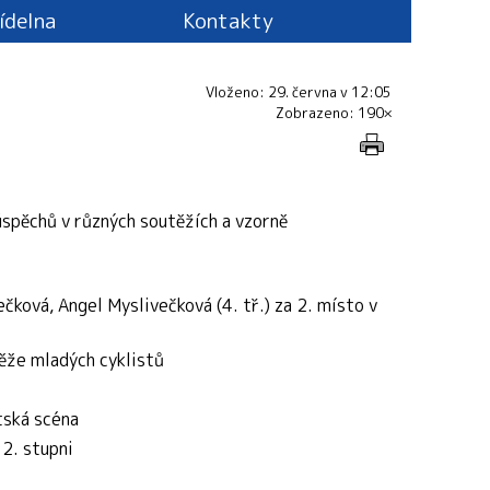
jídelna
Kontakty
Vloženo: 29. června v 12:05
Zobrazeno: 190×
úspěchů v různých soutěžích a vzorně
ečková, Angel Myslivečková (4. tř.)
za 2. místo v
ěže mladých cyklistů
tská scéna
 2. stupni