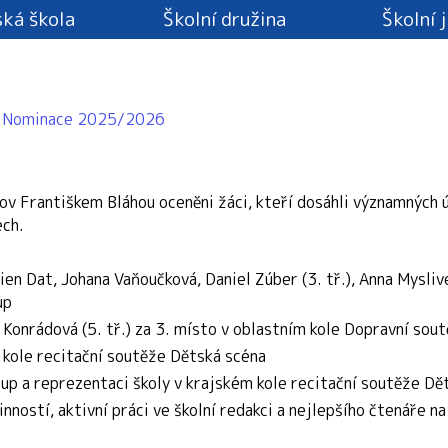
ká škola
Školní družina
Školní 
Nominace 2025/2026
ov Františkem Bláhou oceněni žáci, kteří dosáhli významných 
ech.
en Dat, Johana Vaňoučková, Daniel Zúber (3. tř.), Anna Mysliv
up
Konrádová (5. tř.)
za 3. místo v oblastním kole Dopravní sout
 kole recitační soutěže Dětská scéna
up a reprezentaci školy v krajském kole recitační soutěže Dě
inností, aktivní práci ve školní redakci a nejlepšího čtenáře na