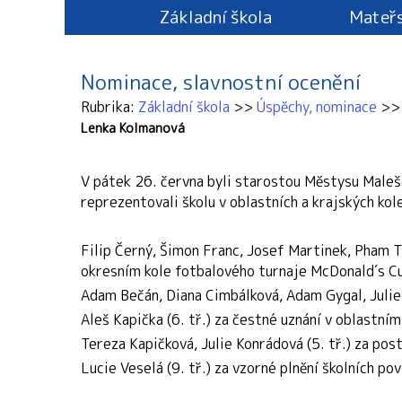
Základní škola
Mateřs
Nominace, slavnostní ocenění
Rubrika
Základní škola
Úspěchy, nominace
Lenka Kolmanová
V pátek 26. června byli starostou Městysu Maleš
reprezentovali školu v oblastních a krajských kol
Filip Černý, Šimon Franc, Josef Martinek, Pham Ti
okresním kole fotbalového turnaje McDonald´s C
Adam Bečán, Diana Cimbálková, Adam Gygal, Julie 
Aleš Kapička (6. tř.)
za čestné uznání v oblastním
Tereza Kapičková, Julie Konrádová (5. tř.)
za post
Lucie Veselá (9. tř.)
za vzorné plnění školních pov