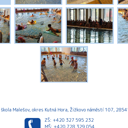
á škola Malešov, okres Kutná Hora, Žižkovo náměstí 107, 28
ZŠ: +420 327 595 232
MŠ: +420 728 329 054