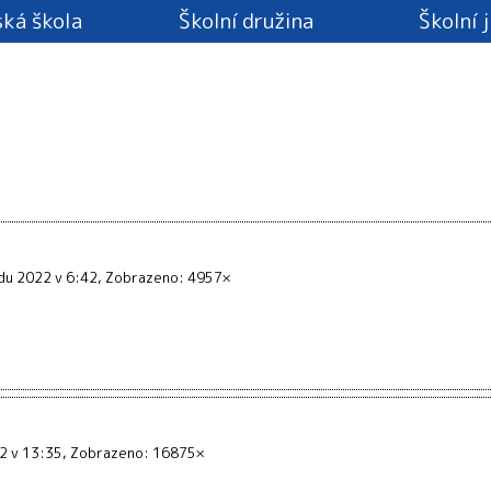
ká škola
Školní družina
Školní 
adu 2022 v 6:42
Zobrazeno: 4957×
22 v 13:35
Zobrazeno: 16875×